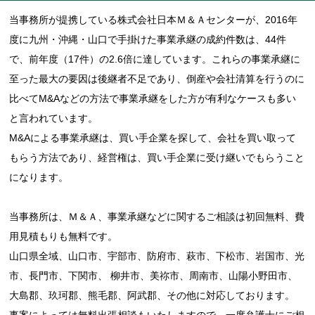
当事務所が提携している株式会社日本Ｍ＆Ａセンターが、2016年
度に九州・沖縄・山口で手掛けた事業承継の成約件数は、44件
で、前年度（17件）の2.6倍に達しています。これらの事業承継に
至った最大の要因は後継者不足であり、倒産や会社清算を行うのに
比べてM&Aなどの方法で事業承継をした方が有利なケースも多い
と言われています。
M&Aによる事業承継は、買い手企業を探して、会社を買い取って
もらう方法であり、経営権は、買い手企業に受け継いでもらうこと
になります。
当事務所は、Ｍ＆Ａ、事業承継などに関するご相談は初回無料、費
用見積もりも無料です。
山口県全域、山口市、宇部市、防府市、萩市、下松市、岩国市、光
市、長門市、下関市、 柳井市、美祢市、周南市、山陽小野田市、
大島郡、玖珂郡、熊毛郡、阿武郡、その他に対応しております。
事案によっては無料出張相談もいたしますので、一度弁護士にご相