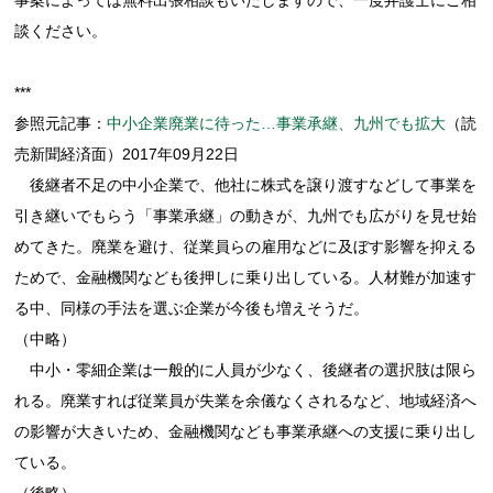
談ください。
***
参照元記事：
中小企業廃業に待った…事業承継、九州でも拡大
（読
売新聞経済面）2017年09月22日
後継者不足の中小企業で、他社に株式を譲り渡すなどして事業を
引き継いでもらう「事業承継」の動きが、九州でも広がりを見せ始
めてきた。廃業を避け、従業員らの雇用などに及ぼす影響を抑える
ためで、金融機関なども後押しに乗り出している。人材難が加速す
る中、同様の手法を選ぶ企業が今後も増えそうだ。
（中略）
中小・零細企業は一般的に人員が少なく、後継者の選択肢は限ら
れる。廃業すれば従業員が失業を余儀なくされるなど、地域経済へ
の影響が大きいため、金融機関なども事業承継への支援に乗り出し
ている。
（後略）